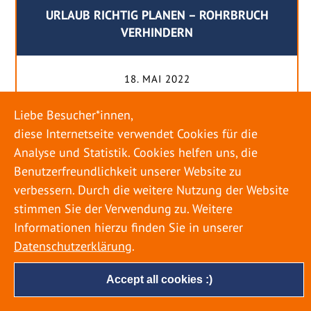
URLAUB RICHTIG PLANEN – ROHRBRUCH
VERHINDERN
18. MAI 2022
Egal ob Sommer oder Winter: Alle Menschen
Liebe Besucher*innen,
genießen ihren Urlaub. Dabei zieht es die Einen
diese Internetseite verwendet Cookies für die
weiter weg, die Anderen bleiben dann doch
Analyse und Statistik. Cookies helfen uns, die
lieber in der Heimat. Wenn Sie für eine längere
Benutzerfreundlichkeit unserer Website zu
Zeit wegfahren möchten, gibt es einige Dinge zu
verbessern. Durch die weitere Nutzung der Website
beachten, damit nicht anschließend eine böse
stimmen Sie der Verwendung zu. Weitere
Überraschung auf Sie wartet. Um einen
Informationen hierzu finden Sie in unserer
möglichst entspannten Urlaub zu […]
Datenschutzerklärung
.
Accept all cookies :)