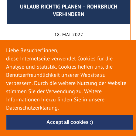
URLAUB RICHTIG PLANEN – ROHRBRUCH
VERHINDERN
18. MAI 2022
Egal ob Sommer oder Winter: Alle Menschen
Liebe Besucher*innen,
genießen ihren Urlaub. Dabei zieht es die Einen
diese Internetseite verwendet Cookies für die
weiter weg, die Anderen bleiben dann doch
Analyse und Statistik. Cookies helfen uns, die
lieber in der Heimat. Wenn Sie für eine längere
Benutzerfreundlichkeit unserer Website zu
Zeit wegfahren möchten, gibt es einige Dinge zu
verbessern. Durch die weitere Nutzung der Website
beachten, damit nicht anschließend eine böse
stimmen Sie der Verwendung zu. Weitere
Überraschung auf Sie wartet. Um einen
Informationen hierzu finden Sie in unserer
möglichst entspannten Urlaub zu […]
Datenschutzerklärung
.
Accept all cookies :)