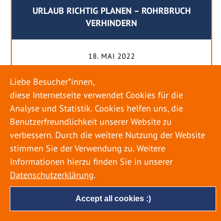
URLAUB RICHTIG PLANEN – ROHRBRUCH
VERHINDERN
18. MAI 2022
Egal ob Sommer oder Winter: Alle Menschen
Liebe Besucher*innen,
genießen ihren Urlaub. Dabei zieht es die Einen
diese Internetseite verwendet Cookies für die
weiter weg, die Anderen bleiben dann doch
Analyse und Statistik. Cookies helfen uns, die
lieber in der Heimat. Wenn Sie für eine längere
Benutzerfreundlichkeit unserer Website zu
Zeit wegfahren möchten, gibt es einige Dinge zu
verbessern. Durch die weitere Nutzung der Website
beachten, damit nicht anschließend eine böse
stimmen Sie der Verwendung zu. Weitere
Überraschung auf Sie wartet. Um einen
Informationen hierzu finden Sie in unserer
möglichst entspannten Urlaub zu […]
Datenschutzerklärung
.
Accept all cookies :)