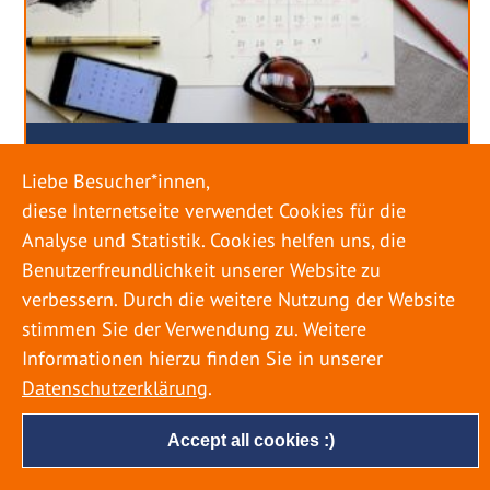
URLAUB RICHTIG PLANEN – ROHRBRUCH
Liebe Besucher*innen,
VERHINDERN
diese Internetseite verwendet Cookies für die
Analyse und Statistik. Cookies helfen uns, die
18. MAI 2022
Benutzerfreundlichkeit unserer Website zu
Egal ob Sommer oder Winter: Alle Menschen
verbessern. Durch die weitere Nutzung der Website
genießen ihren Urlaub. Dabei zieht es die Einen
stimmen Sie der Verwendung zu. Weitere
weiter weg, die Anderen bleiben dann doch
Informationen hierzu finden Sie in unserer
lieber in der Heimat. Wenn Sie für eine längere
Datenschutzerklärung
.
Zeit wegfahren möchten, gibt es einige Dinge zu
beachten, damit nicht anschließend eine böse
Accept all cookies :)
Überraschung auf Sie wartet. Um einen