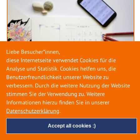
Liebe Besucher*innen,
diese Internetseite verwendet Cookies für die
Analyse und Statistik. Cookies helfen uns, die
Benutzerfreundlichkeit unserer Website zu
verbessern. Durch die weitere Nutzung der Website
stimmen Sie der Verwendung zu. Weitere
URLAUB RICHTIG PLANEN – ROHRBRUCH
VERHINDERN
Informationen hierzu finden Sie in unserer
Datenschutzerklärung
.
18. MAI 2022
Accept all cookies :)
Egal ob Sommer oder Winter: Alle Menschen
genießen ihren Urlaub. Dabei zieht es die Einen