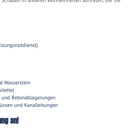
Schäden in anderen Wohneinheiten auftreten, die Sie
eizungsnotdienst)
d Wasserstein
ilette)
- und Betonablagerungen
üssen und Kanalleitungen
ung an!