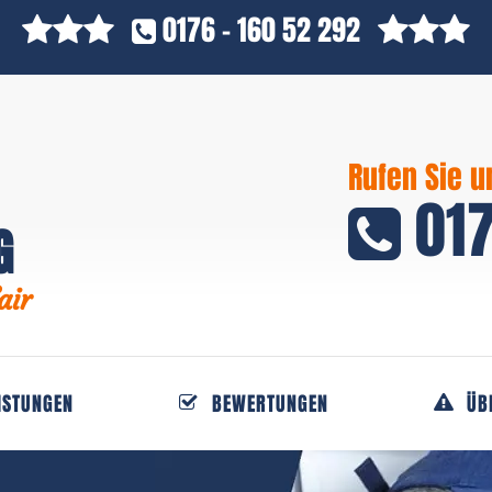
0176 - 160 52 292
Rufen Sie u
017
G
air
ISTUNGEN
BEWERTUNGEN
ÜB