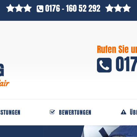
0176 - 160 52 292
Rufen Sie u
017
G
air
ISTUNGEN
BEWERTUNGEN
ÜB