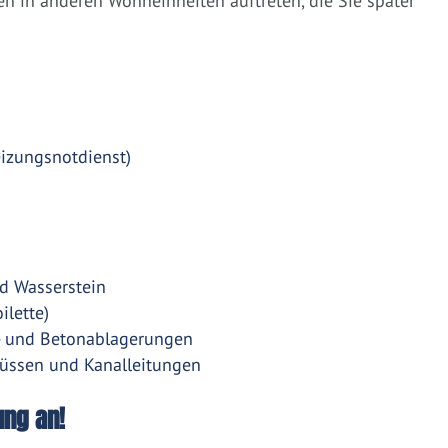
 in anderen Wohneinheiten auftreten, die Sie später
eizungsnotdienst)
d Wasserstein
ilette)
- und Betonablagerungen
üssen und Kanalleitungen
ung an!