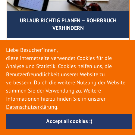
URLAUB RICHTIG PLANEN – ROHRBRUCH
VERHINDERN
18. MAI 2022
Liebe Besucher*innen,
Egal ob Sommer oder Winter: Alle Menschen
diese Internetseite verwendet Cookies für die
genießen ihren Urlaub. Dabei zieht es die Einen
Analyse und Statistik. Cookies helfen uns, die
weiter weg, die Anderen bleiben dann doch
Benutzerfreundlichkeit unserer Website zu
lieber in der Heimat. Wenn Sie für eine längere
verbessern. Durch die weitere Nutzung der Website
Zeit wegfahren möchten, gibt es einige Dinge zu
stimmen Sie der Verwendung zu. Weitere
beachten, damit nicht anschließend eine böse
Informationen hierzu finden Sie in unserer
Überraschung auf Sie wartet. Um einen
Datenschutzerklärung
.
möglichst entspannten Urlaub zu […]
Accept all cookies :)