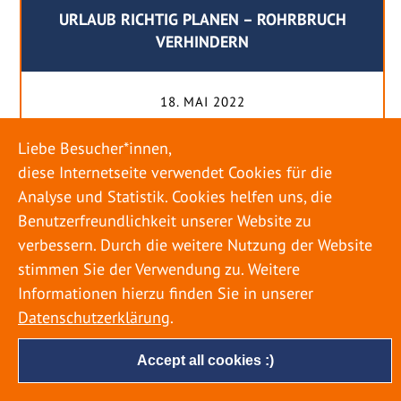
URLAUB RICHTIG PLANEN – ROHRBRUCH
VERHINDERN
18. MAI 2022
Egal ob Sommer oder Winter: Alle Menschen
Liebe Besucher*innen,
genießen ihren Urlaub. Dabei zieht es die Einen
diese Internetseite verwendet Cookies für die
weiter weg, die Anderen bleiben dann doch
Analyse und Statistik. Cookies helfen uns, die
lieber in der Heimat. Wenn Sie für eine längere
Benutzerfreundlichkeit unserer Website zu
Zeit wegfahren möchten, gibt es einige Dinge zu
verbessern. Durch die weitere Nutzung der Website
beachten, damit nicht anschließend eine böse
stimmen Sie der Verwendung zu. Weitere
Überraschung auf Sie wartet. Um einen
Informationen hierzu finden Sie in unserer
möglichst entspannten Urlaub zu […]
Datenschutzerklärung
.
Accept all cookies :)