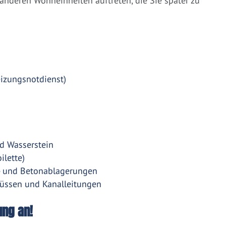
nderen Wohneinheiten auftreten, die Sie später zu
eizungsnotdienst)
d Wasserstein
ilette)
- und Betonablagerungen
üssen und Kanalleitungen
ung an!