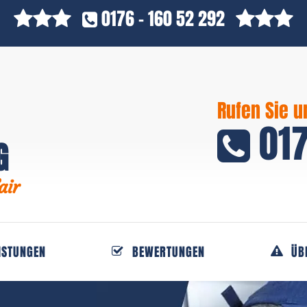
0176 - 160 52 292
Rufen Sie u
017
G
air
ISTUNGEN
BEWERTUNGEN
ÜB