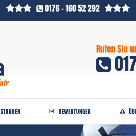
0176 - 160 52 292
Rufen Sie u
017
G
air
ISTUNGEN
BEWERTUNGEN
ÜB