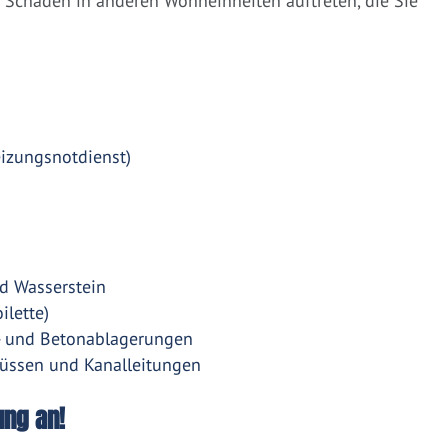
Schäden in anderen Wohneinheiten auftreten, die Sie
eizungsnotdienst)
d Wasserstein
ilette)
- und Betonablagerungen
üssen und Kanalleitungen
ung an!