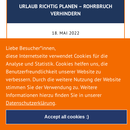
URLAUB RICHTIG PLANEN – ROHRBRUCH
VERHINDERN
18. MAI 2022
Egal ob Sommer oder Winter: Alle Menschen
Liebe Besucher*innen,
genießen ihren Urlaub. Dabei zieht es die Einen
diese Internetseite verwendet Cookies für die
weiter weg, die Anderen bleiben dann doch
Analyse und Statistik. Cookies helfen uns, die
lieber in der Heimat. Wenn Sie für eine längere
Benutzerfreundlichkeit unserer Website zu
Zeit wegfahren möchten, gibt es einige Dinge zu
verbessern. Durch die weitere Nutzung der Website
beachten, damit nicht anschließend eine böse
stimmen Sie der Verwendung zu. Weitere
Überraschung auf Sie wartet. Um einen
Informationen hierzu finden Sie in unserer
möglichst entspannten Urlaub zu […]
Datenschutzerklärung
.
Accept all cookies :)