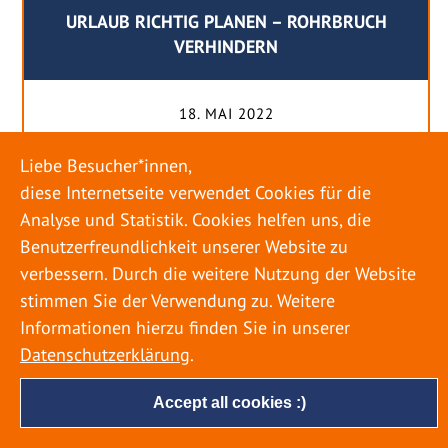
URLAUB RICHTIG PLANEN – ROHRBRUCH
VERHINDERN
18. MAI 2022
Egal ob Sommer oder Winter: Alle Menschen
Liebe Besucher*innen,
genießen ihren Urlaub. Dabei zieht es die Einen
diese Internetseite verwendet Cookies für die
weiter weg, die Anderen bleiben dann doch
Analyse und Statistik. Cookies helfen uns, die
lieber in der Heimat. Wenn Sie für eine längere
Benutzerfreundlichkeit unserer Website zu
Zeit wegfahren möchten, gibt es einige Dinge zu
verbessern. Durch die weitere Nutzung der Website
beachten, damit nicht anschließend eine böse
stimmen Sie der Verwendung zu. Weitere
Überraschung auf Sie wartet. Um einen
Informationen hierzu finden Sie in unserer
möglichst entspannten Urlaub zu […]
Datenschutzerklärung
.
Accept all cookies :)