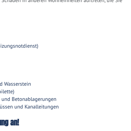
Schäden in anderen Wohneinheiten auftreten, die Sie
eizungsnotdienst)
d Wasserstein
ilette)
- und Betonablagerungen
üssen und Kanalleitungen
ung an!