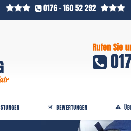
0176 - 160 52 292
Rufen Sie u
017
G
air
ISTUNGEN
BEWERTUNGEN
ÜB