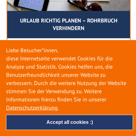
URLAUB RICHTIG PLANEN – ROHRBRUCH
VERHINDERN
18. MAI 2022
Liebe Besucher*innen,
Egal ob Sommer oder Winter: Alle Menschen
diese Internetseite verwendet Cookies für die
genießen ihren Urlaub. Dabei zieht es die Einen
Analyse und Statistik. Cookies helfen uns, die
weiter weg, die Anderen bleiben dann doch
Benutzerfreundlichkeit unserer Website zu
lieber in der Heimat. Wenn Sie für eine längere
verbessern. Durch die weitere Nutzung der Website
Zeit wegfahren möchten, gibt es einige Dinge zu
stimmen Sie der Verwendung zu. Weitere
beachten, damit nicht anschließend eine böse
Informationen hierzu finden Sie in unserer
Überraschung auf Sie wartet. Um einen
Datenschutzerklärung
.
möglichst entspannten Urlaub zu […]
Accept all cookies :)