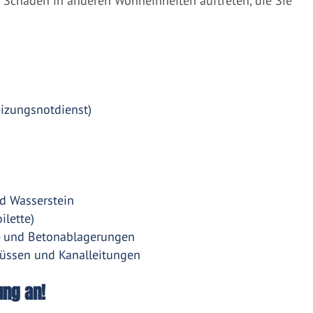
Schäden in anderen Wohneinheiten auftreten, die Sie
eizungsnotdienst)
d Wasserstein
ilette)
- und Betonablagerungen
üssen und Kanalleitungen
ung an!