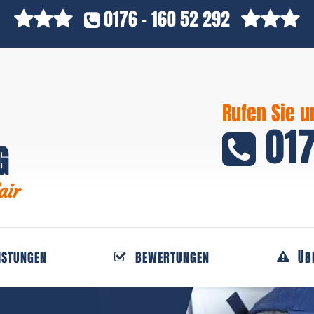
0176 - 160 52 292
Rufen Sie u
017
G
air
ISTUNGEN
BEWERTUNGEN
ÜB