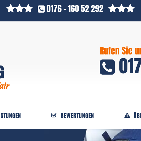
0176 - 160 52 292
Rufen Sie u
017
G
air
ISTUNGEN
BEWERTUNGEN
ÜB