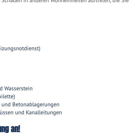
Schäden in anderen Wohneinheiten auftreten, die Sie
eizungsnotdienst)
d Wasserstein
ilette)
- und Betonablagerungen
üssen und Kanalleitungen
ung an!