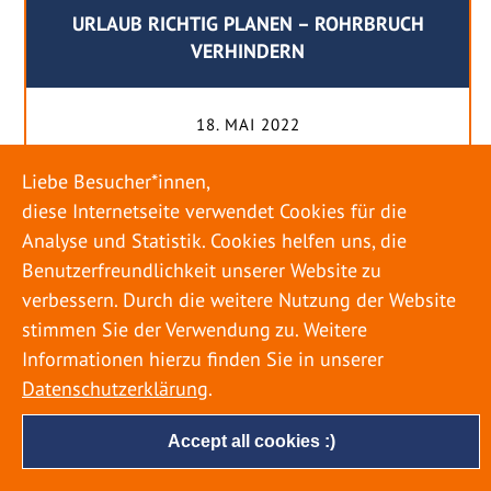
URLAUB RICHTIG PLANEN – ROHRBRUCH
VERHINDERN
18. MAI 2022
Egal ob Sommer oder Winter: Alle Menschen
Liebe Besucher*innen,
genießen ihren Urlaub. Dabei zieht es die Einen
diese Internetseite verwendet Cookies für die
weiter weg, die Anderen bleiben dann doch
Analyse und Statistik. Cookies helfen uns, die
lieber in der Heimat. Wenn Sie für eine längere
Benutzerfreundlichkeit unserer Website zu
Zeit wegfahren möchten, gibt es einige Dinge zu
verbessern. Durch die weitere Nutzung der Website
beachten, damit nicht anschließend eine böse
stimmen Sie der Verwendung zu. Weitere
Überraschung auf Sie wartet. Um einen
Informationen hierzu finden Sie in unserer
möglichst entspannten Urlaub zu […]
Datenschutzerklärung
.
Accept all cookies :)