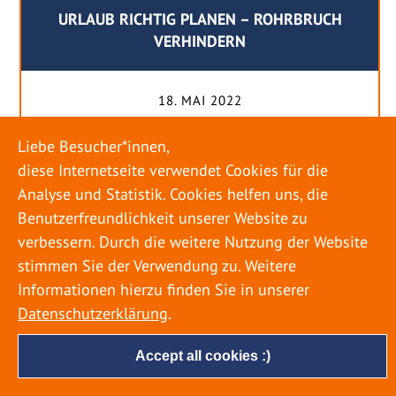
URLAUB RICHTIG PLANEN – ROHRBRUCH
VERHINDERN
18. MAI 2022
Egal ob Sommer oder Winter: Alle Menschen
Liebe Besucher*innen,
genießen ihren Urlaub. Dabei zieht es die Einen
diese Internetseite verwendet Cookies für die
weiter weg, die Anderen bleiben dann doch
Analyse und Statistik. Cookies helfen uns, die
lieber in der Heimat. Wenn Sie für eine längere
Benutzerfreundlichkeit unserer Website zu
Zeit wegfahren möchten, gibt es einige Dinge zu
verbessern. Durch die weitere Nutzung der Website
beachten, damit nicht anschließend eine böse
stimmen Sie der Verwendung zu. Weitere
Überraschung auf Sie wartet. Um einen
Informationen hierzu finden Sie in unserer
möglichst entspannten Urlaub zu […]
Datenschutzerklärung
.
Accept all cookies :)