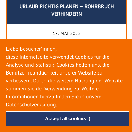
URLAUB RICHTIG PLANEN – ROHRBRUCH
VERHINDERN
18. MAI 2022
Egal ob Sommer oder Winter: Alle Menschen
Liebe Besucher*innen,
genießen ihren Urlaub. Dabei zieht es die Einen
diese Internetseite verwendet Cookies für die
weiter weg, die Anderen bleiben dann doch
Analyse und Statistik. Cookies helfen uns, die
lieber in der Heimat. Wenn Sie für eine längere
Benutzerfreundlichkeit unserer Website zu
Zeit wegfahren möchten, gibt es einige Dinge zu
verbessern. Durch die weitere Nutzung der Website
beachten, damit nicht anschließend eine böse
stimmen Sie der Verwendung zu. Weitere
Überraschung auf Sie wartet. Um einen
Informationen hierzu finden Sie in unserer
möglichst entspannten Urlaub zu […]
Datenschutzerklärung
.
Accept all cookies :)