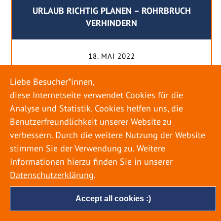
URLAUB RICHTIG PLANEN – ROHRBRUCH
VERHINDERN
18. MAI 2022
Egal ob Sommer oder Winter: Alle Menschen
Liebe Besucher*innen,
genießen ihren Urlaub. Dabei zieht es die Einen
diese Internetseite verwendet Cookies für die
weiter weg, die Anderen bleiben dann doch
Analyse und Statistik. Cookies helfen uns, die
lieber in der Heimat. Wenn Sie für eine längere
Benutzerfreundlichkeit unserer Website zu
Zeit wegfahren möchten, gibt es einige Dinge zu
verbessern. Durch die weitere Nutzung der Website
beachten, damit nicht anschließend eine böse
stimmen Sie der Verwendung zu. Weitere
Überraschung auf Sie wartet. Um einen
Informationen hierzu finden Sie in unserer
möglichst entspannten Urlaub zu […]
Datenschutzerklärung
.
Accept all cookies :)