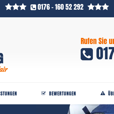
0176 - 160 52 292
Rufen Sie u
017
G
air
ISTUNGEN
BEWERTUNGEN
ÜB