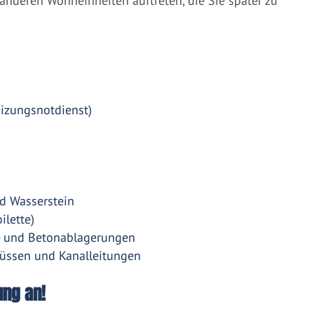
nderen Wohneinheiten auftreten, die Sie später zu
eizungsnotdienst)
d Wasserstein
ilette)
- und Betonablagerungen
üssen und Kanalleitungen
ung an!