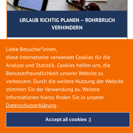
URLAUB RICHTIG PLANEN – ROHRBRUCH
VERHINDERN
18. MAI 2022
Liebe Besucher*innen,
Egal ob Sommer oder Winter: Alle Menschen
diese Internetseite verwendet Cookies für die
genießen ihren Urlaub. Dabei zieht es die Einen
Analyse und Statistik. Cookies helfen uns, die
weiter weg, die Anderen bleiben dann doch
Benutzerfreundlichkeit unserer Website zu
lieber in der Heimat. Wenn Sie für eine längere
verbessern. Durch die weitere Nutzung der Website
Zeit wegfahren möchten, gibt es einige Dinge zu
stimmen Sie der Verwendung zu. Weitere
beachten, damit nicht anschließend eine böse
Informationen hierzu finden Sie in unserer
Überraschung auf Sie wartet. Um einen
Datenschutzerklärung
.
möglichst entspannten Urlaub zu […]
Accept all cookies :)