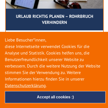
URLAUB RICHTIG PLANEN – ROHRBRUCH
VERHINDERN
18. MAI 2022
Liebe Besucher*innen,
Egal ob Sommer oder Winter: Alle Menschen
diese Internetseite verwendet Cookies für die
genießen ihren Urlaub. Dabei zieht es die Einen
Analyse und Statistik. Cookies helfen uns, die
weiter weg, die Anderen bleiben dann doch
Benutzerfreundlichkeit unserer Website zu
lieber in der Heimat. Wenn Sie für eine längere
verbessern. Durch die weitere Nutzung der Website
Zeit wegfahren möchten, gibt es einige Dinge zu
stimmen Sie der Verwendung zu. Weitere
beachten, damit nicht anschließend eine böse
Informationen hierzu finden Sie in unserer
Überraschung auf Sie wartet. Um einen
Datenschutzerklärung
.
möglichst entspannten Urlaub zu […]
Accept all cookies :)