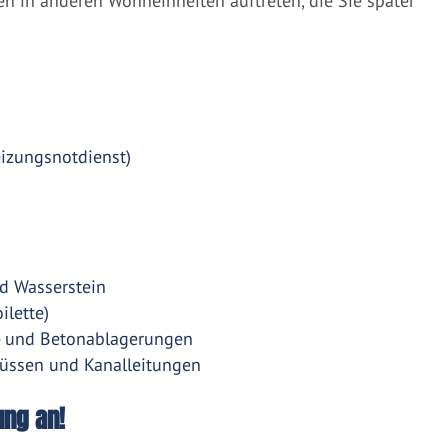
 in anderen Wohneinheiten auftreten, die Sie später
eizungsnotdienst)
d Wasserstein
ilette)
- und Betonablagerungen
üssen und Kanalleitungen
ung an!