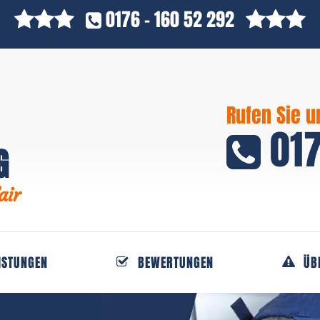
0176 - 160 52 292
Rufen Sie u
017
G
air
ISTUNGEN
BEWERTUNGEN
ÜB