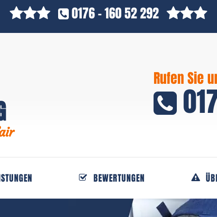
0176 - 160 52 292
Rufen Sie u
017
G
air
ISTUNGEN
BEWERTUNGEN
ÜB