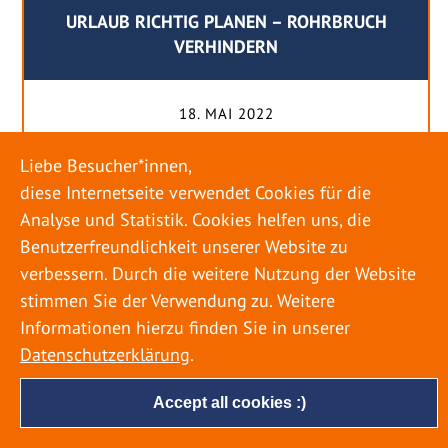
URLAUB RICHTIG PLANEN – ROHRBRUCH
VERHINDERN
18. MAI 2022
Egal ob Sommer oder Winter: Alle Menschen
Liebe Besucher*innen,
genießen ihren Urlaub. Dabei zieht es die Einen
diese Internetseite verwendet Cookies für die
weiter weg, die Anderen bleiben dann doch
Analyse und Statistik. Cookies helfen uns, die
lieber in der Heimat. Wenn Sie für eine längere
Benutzerfreundlichkeit unserer Website zu
Zeit wegfahren möchten, gibt es einige Dinge zu
verbessern. Durch die weitere Nutzung der Website
beachten, damit nicht anschließend eine böse
stimmen Sie der Verwendung zu. Weitere
Überraschung auf Sie wartet. Um einen
Informationen hierzu finden Sie in unserer
möglichst entspannten Urlaub zu […]
Datenschutzerklärung
.
Accept all cookies :)