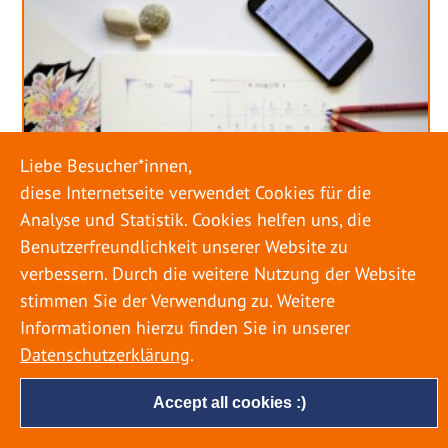
Liebe Besucher*innen,
diese Internetseite verwendet Cookies für die
Analyse und Statistik. Cookies helfen uns, die
Benutzerfreundlichkeit unserer Website zu
verbessern. Durch die weitere Nutzung der Website
stimmen Sie der Verwendung zu. Weitere
URLAUB RICHTIG PLANEN – ROHRBRUCH
VERHINDERN
Informationen hierzu finden Sie in unserer
Datenschutzerklärung
.
18. MAI 2022
Accept all cookies :)
Egal ob Sommer oder Winter: Alle Menschen
genießen ihren Urlaub. Dabei zieht es die Einen