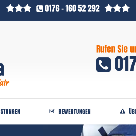
0176 - 160 52 292
Rufen Sie u
017
G
air
ISTUNGEN
BEWERTUNGEN
ÜB