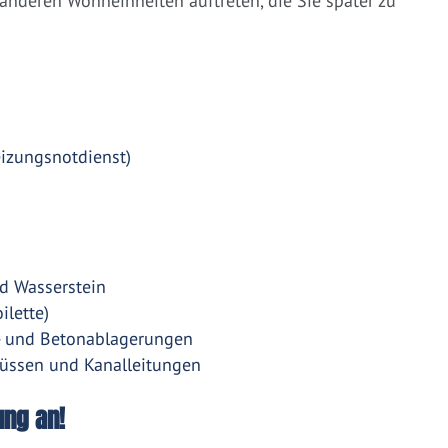
nderen Wohneinheiten auftreten, die Sie später zu
eizungsnotdienst)
d Wasserstein
ilette)
- und Betonablagerungen
üssen und Kanalleitungen
ung an!