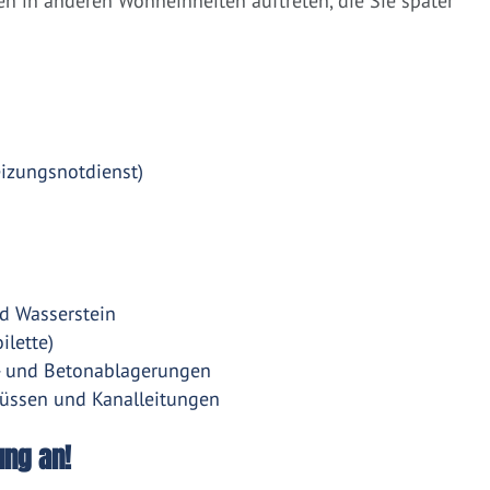
 in anderen Wohneinheiten auftreten, die Sie später
eizungsnotdienst)
d Wasserstein
ilette)
- und Betonablagerungen
üssen und Kanalleitungen
ung an!