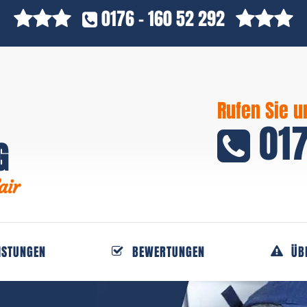
0176 - 160 52 292
Rufen Sie u
017
G
air
ISTUNGEN
BEWERTUNGEN
ÜB