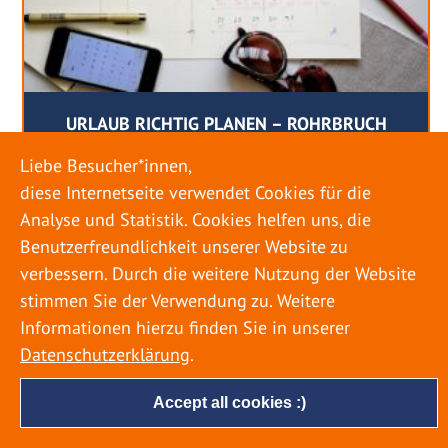
URLAUB RICHTIG PLANEN – ROHRBRUCH
VERHINDERN
Liebe Besucher*innen,
diese Internetseite verwendet Cookies für die
18. MAI 2022
Analyse und Statistik. Cookies helfen uns, die
Egal ob Sommer oder Winter: Alle Menschen
Benutzerfreundlichkeit unserer Website zu
genießen ihren Urlaub. Dabei zieht es die Einen
verbessern. Durch die weitere Nutzung der Website
weiter weg, die Anderen bleiben dann doch
stimmen Sie der Verwendung zu. Weitere
lieber in der Heimat. Wenn Sie für eine längere
Informationen hierzu finden Sie in unserer
Zeit wegfahren möchten, gibt es einige Dinge zu
Datenschutzerklärung
.
beachten, damit nicht anschließend eine böse
Überraschung auf Sie wartet. Um einen
Accept all cookies :)
möglichst entspannten Urlaub zu […]