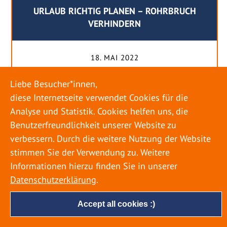
URLAUB RICHTIG PLANEN – ROHRBRUCH
VERHINDERN
18. MAI 2022
Egal ob Sommer oder Winter: Alle Menschen
Liebe Besucher*innen,
genießen ihren Urlaub. Dabei zieht es die Einen
diese Internetseite verwendet Cookies für die
weiter weg, die Anderen bleiben dann doch
Analyse und Statistik. Cookies helfen uns, die
lieber in der Heimat. Wenn Sie für eine längere
Benutzerfreundlichkeit unserer Website zu
Zeit wegfahren möchten, gibt es einige Dinge zu
verbessern. Durch die weitere Nutzung der Website
beachten, damit nicht anschließend eine böse
stimmen Sie der Verwendung zu. Weitere
Überraschung auf Sie wartet. Um einen
Informationen hierzu finden Sie in unserer
möglichst entspannten Urlaub zu […]
Datenschutzerklärung
.
Accept all cookies :)