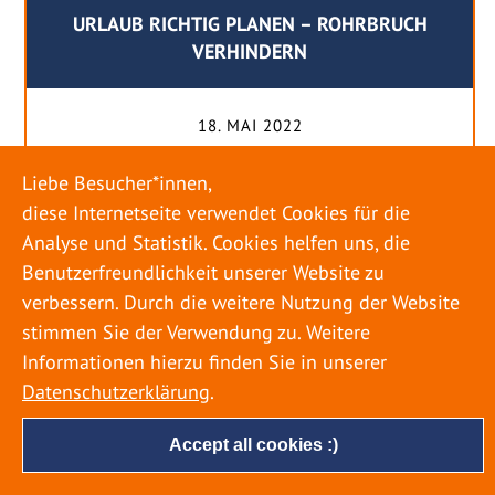
URLAUB RICHTIG PLANEN – ROHRBRUCH
VERHINDERN
18. MAI 2022
Egal ob Sommer oder Winter: Alle Menschen
Liebe Besucher*innen,
genießen ihren Urlaub. Dabei zieht es die Einen
diese Internetseite verwendet Cookies für die
weiter weg, die Anderen bleiben dann doch
Analyse und Statistik. Cookies helfen uns, die
lieber in der Heimat. Wenn Sie für eine längere
Benutzerfreundlichkeit unserer Website zu
Zeit wegfahren möchten, gibt es einige Dinge zu
verbessern. Durch die weitere Nutzung der Website
beachten, damit nicht anschließend eine böse
stimmen Sie der Verwendung zu. Weitere
Überraschung auf Sie wartet. Um einen
Informationen hierzu finden Sie in unserer
möglichst entspannten Urlaub zu […]
Datenschutzerklärung
.
Accept all cookies :)