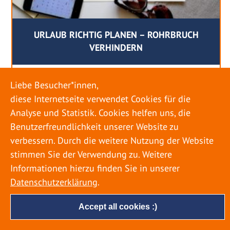
URLAUB RICHTIG PLANEN – ROHRBRUCH
VERHINDERN
18. MAI 2022
Liebe Besucher*innen,
Egal ob Sommer oder Winter: Alle Menschen
diese Internetseite verwendet Cookies für die
genießen ihren Urlaub. Dabei zieht es die Einen
Analyse und Statistik. Cookies helfen uns, die
weiter weg, die Anderen bleiben dann doch
Benutzerfreundlichkeit unserer Website zu
lieber in der Heimat. Wenn Sie für eine längere
verbessern. Durch die weitere Nutzung der Website
Zeit wegfahren möchten, gibt es einige Dinge zu
stimmen Sie der Verwendung zu. Weitere
beachten, damit nicht anschließend eine böse
Informationen hierzu finden Sie in unserer
Überraschung auf Sie wartet. Um einen
Datenschutzerklärung
.
möglichst entspannten Urlaub zu […]
Accept all cookies :)