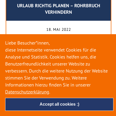
URLAUB RICHTIG PLANEN – ROHRBRUCH
VERHINDERN
18. MAI 2022
Egal ob Sommer oder Winter: Alle Menschen
Liebe Besucher*innen,
genießen ihren Urlaub. Dabei zieht es die Einen
diese Internetseite verwendet Cookies für die
weiter weg, die Anderen bleiben dann doch
Analyse und Statistik. Cookies helfen uns, die
lieber in der Heimat. Wenn Sie für eine längere
Benutzerfreundlichkeit unserer Website zu
Zeit wegfahren möchten, gibt es einige Dinge zu
verbessern. Durch die weitere Nutzung der Website
beachten, damit nicht anschließend eine böse
stimmen Sie der Verwendung zu. Weitere
Überraschung auf Sie wartet. Um einen
Informationen hierzu finden Sie in unserer
möglichst entspannten Urlaub zu […]
Datenschutzerklärung
.
Accept all cookies :)