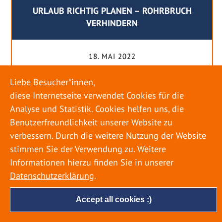
URLAUB RICHTIG PLANEN – ROHRBRUCH
VERHINDERN
18. MAI 2022
Egal ob Sommer oder Winter: Alle Menschen
Liebe Besucher*innen,
genießen ihren Urlaub. Dabei zieht es die Einen
diese Internetseite verwendet Cookies für die
weiter weg, die Anderen bleiben dann doch
Analyse und Statistik. Cookies helfen uns, die
lieber in der Heimat. Wenn Sie für eine längere
Benutzerfreundlichkeit unserer Website zu
Zeit wegfahren möchten, gibt es einige Dinge zu
verbessern. Durch die weitere Nutzung der Website
beachten, damit nicht anschließend eine böse
stimmen Sie der Verwendung zu. Weitere
Überraschung auf Sie wartet. Um einen
Informationen hierzu finden Sie in unserer
möglichst entspannten Urlaub zu […]
Datenschutzerklärung
.
Accept all cookies :)