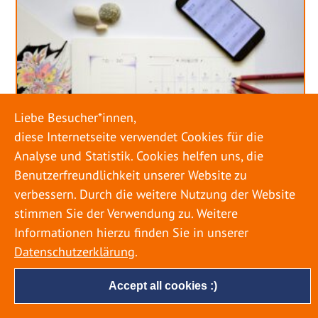
Liebe Besucher*innen,
diese Internetseite verwendet Cookies für die
Analyse und Statistik. Cookies helfen uns, die
Benutzerfreundlichkeit unserer Website zu
verbessern. Durch die weitere Nutzung der Website
stimmen Sie der Verwendung zu. Weitere
URLAUB RICHTIG PLANEN – ROHRBRUCH
VERHINDERN
Informationen hierzu finden Sie in unserer
Datenschutzerklärung
.
18. MAI 2022
Accept all cookies :)
Egal ob Sommer oder Winter: Alle Menschen
genießen ihren Urlaub. Dabei zieht es die Einen