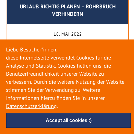
URLAUB RICHTIG PLANEN – ROHRBRUCH
VERHINDERN
18. MAI 2022
Egal ob Sommer oder Winter: Alle Menschen
Liebe Besucher*innen,
genießen ihren Urlaub. Dabei zieht es die Einen
diese Internetseite verwendet Cookies für die
weiter weg, die Anderen bleiben dann doch
Analyse und Statistik. Cookies helfen uns, die
lieber in der Heimat. Wenn Sie für eine längere
Benutzerfreundlichkeit unserer Website zu
Zeit wegfahren möchten, gibt es einige Dinge zu
verbessern. Durch die weitere Nutzung der Website
beachten, damit nicht anschließend eine böse
stimmen Sie der Verwendung zu. Weitere
Überraschung auf Sie wartet. Um einen
Informationen hierzu finden Sie in unserer
möglichst entspannten Urlaub zu […]
Datenschutzerklärung
.
Accept all cookies :)