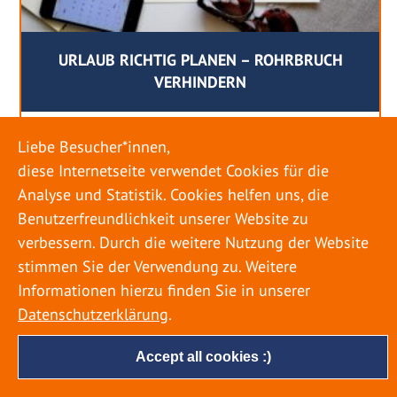
URLAUB RICHTIG PLANEN – ROHRBRUCH
VERHINDERN
18. MAI 2022
Liebe Besucher*innen,
Egal ob Sommer oder Winter: Alle Menschen
diese Internetseite verwendet Cookies für die
genießen ihren Urlaub. Dabei zieht es die Einen
Analyse und Statistik. Cookies helfen uns, die
weiter weg, die Anderen bleiben dann doch
Benutzerfreundlichkeit unserer Website zu
lieber in der Heimat. Wenn Sie für eine längere
verbessern. Durch die weitere Nutzung der Website
Zeit wegfahren möchten, gibt es einige Dinge zu
stimmen Sie der Verwendung zu. Weitere
beachten, damit nicht anschließend eine böse
Informationen hierzu finden Sie in unserer
Überraschung auf Sie wartet. Um einen
Datenschutzerklärung
.
möglichst entspannten Urlaub zu […]
Accept all cookies :)