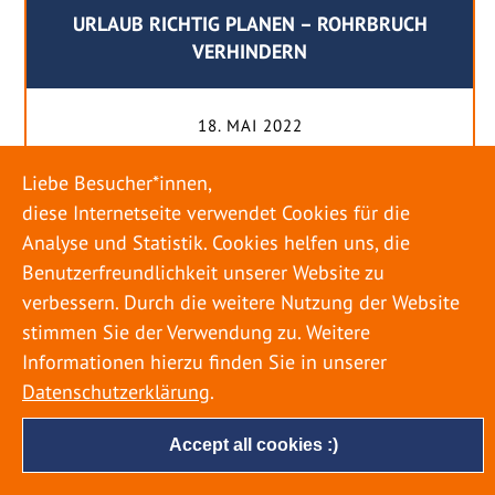
URLAUB RICHTIG PLANEN – ROHRBRUCH
VERHINDERN
18. MAI 2022
Egal ob Sommer oder Winter: Alle Menschen
Liebe Besucher*innen,
genießen ihren Urlaub. Dabei zieht es die Einen
diese Internetseite verwendet Cookies für die
weiter weg, die Anderen bleiben dann doch
Analyse und Statistik. Cookies helfen uns, die
lieber in der Heimat. Wenn Sie für eine längere
Benutzerfreundlichkeit unserer Website zu
Zeit wegfahren möchten, gibt es einige Dinge zu
verbessern. Durch die weitere Nutzung der Website
beachten, damit nicht anschließend eine böse
stimmen Sie der Verwendung zu. Weitere
Überraschung auf Sie wartet. Um einen
Informationen hierzu finden Sie in unserer
möglichst entspannten Urlaub zu […]
Datenschutzerklärung
.
Accept all cookies :)