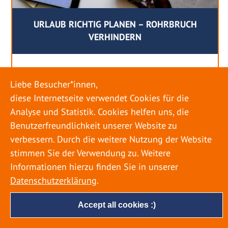
URLAUB RICHTIG PLANEN – ROHRBRUCH
VERHINDERN
18. MAI 2022
Liebe Besucher*innen,
Egal ob Sommer oder Winter: Alle Menschen
diese Internetseite verwendet Cookies für die
genießen ihren Urlaub. Dabei zieht es die Einen
Analyse und Statistik. Cookies helfen uns, die
weiter weg, die Anderen bleiben dann doch
Benutzerfreundlichkeit unserer Website zu
lieber in der Heimat. Wenn Sie für eine längere
verbessern. Durch die weitere Nutzung der Website
Zeit wegfahren möchten, gibt es einige Dinge zu
stimmen Sie der Verwendung zu. Weitere
beachten, damit nicht anschließend eine böse
Informationen hierzu finden Sie in unserer
Überraschung auf Sie wartet. Um einen
Datenschutzerklärung
.
möglichst entspannten Urlaub zu […]
Accept all cookies :)