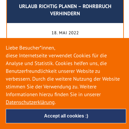
URLAUB RICHTIG PLANEN – ROHRBRUCH
VERHINDERN
18. MAI 2022
Egal ob Sommer oder Winter: Alle Menschen
Liebe Besucher*innen,
genießen ihren Urlaub. Dabei zieht es die Einen
diese Internetseite verwendet Cookies für die
weiter weg, die Anderen bleiben dann doch
Analyse und Statistik. Cookies helfen uns, die
lieber in der Heimat. Wenn Sie für eine längere
Benutzerfreundlichkeit unserer Website zu
Zeit wegfahren möchten, gibt es einige Dinge zu
verbessern. Durch die weitere Nutzung der Website
beachten, damit nicht anschließend eine böse
stimmen Sie der Verwendung zu. Weitere
Überraschung auf Sie wartet. Um einen
Informationen hierzu finden Sie in unserer
möglichst entspannten Urlaub zu […]
Datenschutzerklärung
.
Accept all cookies :)