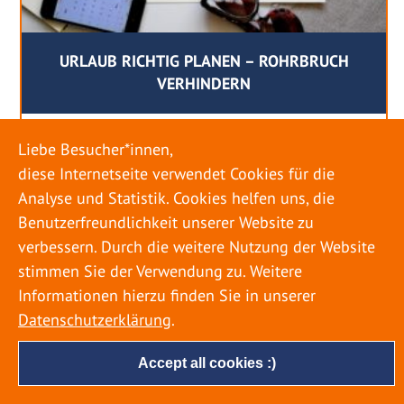
URLAUB RICHTIG PLANEN – ROHRBRUCH
VERHINDERN
18. MAI 2022
Liebe Besucher*innen,
Egal ob Sommer oder Winter: Alle Menschen
diese Internetseite verwendet Cookies für die
genießen ihren Urlaub. Dabei zieht es die Einen
Analyse und Statistik. Cookies helfen uns, die
weiter weg, die Anderen bleiben dann doch
Benutzerfreundlichkeit unserer Website zu
lieber in der Heimat. Wenn Sie für eine längere
verbessern. Durch die weitere Nutzung der Website
Zeit wegfahren möchten, gibt es einige Dinge zu
stimmen Sie der Verwendung zu. Weitere
beachten, damit nicht anschließend eine böse
Informationen hierzu finden Sie in unserer
Überraschung auf Sie wartet. Um einen
Datenschutzerklärung
.
möglichst entspannten Urlaub zu […]
Accept all cookies :)