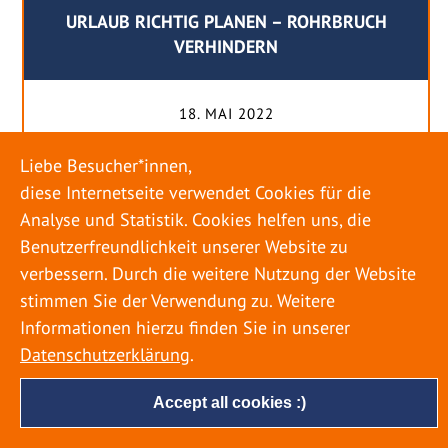
URLAUB RICHTIG PLANEN – ROHRBRUCH
VERHINDERN
18. MAI 2022
Egal ob Sommer oder Winter: Alle Menschen
Liebe Besucher*innen,
genießen ihren Urlaub. Dabei zieht es die Einen
diese Internetseite verwendet Cookies für die
weiter weg, die Anderen bleiben dann doch
Analyse und Statistik. Cookies helfen uns, die
lieber in der Heimat. Wenn Sie für eine längere
Benutzerfreundlichkeit unserer Website zu
Zeit wegfahren möchten, gibt es einige Dinge zu
verbessern. Durch die weitere Nutzung der Website
beachten, damit nicht anschließend eine böse
stimmen Sie der Verwendung zu. Weitere
Überraschung auf Sie wartet. Um einen
Informationen hierzu finden Sie in unserer
möglichst entspannten Urlaub zu […]
Datenschutzerklärung
.
Accept all cookies :)