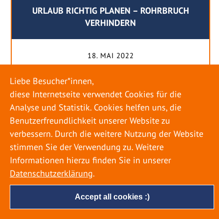
URLAUB RICHTIG PLANEN – ROHRBRUCH
VERHINDERN
18. MAI 2022
Egal ob Sommer oder Winter: Alle Menschen
Liebe Besucher*innen,
genießen ihren Urlaub. Dabei zieht es die Einen
diese Internetseite verwendet Cookies für die
weiter weg, die Anderen bleiben dann doch
Analyse und Statistik. Cookies helfen uns, die
lieber in der Heimat. Wenn Sie für eine längere
Benutzerfreundlichkeit unserer Website zu
Zeit wegfahren möchten, gibt es einige Dinge zu
verbessern. Durch die weitere Nutzung der Website
beachten, damit nicht anschließend eine böse
stimmen Sie der Verwendung zu. Weitere
Überraschung auf Sie wartet. Um einen
Informationen hierzu finden Sie in unserer
möglichst entspannten Urlaub zu […]
Datenschutzerklärung
.
Accept all cookies :)