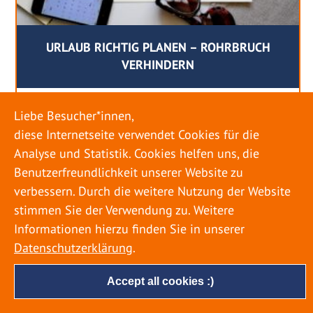
URLAUB RICHTIG PLANEN – ROHRBRUCH
VERHINDERN
18. MAI 2022
Liebe Besucher*innen,
Egal ob Sommer oder Winter: Alle Menschen
diese Internetseite verwendet Cookies für die
genießen ihren Urlaub. Dabei zieht es die Einen
Analyse und Statistik. Cookies helfen uns, die
weiter weg, die Anderen bleiben dann doch
Benutzerfreundlichkeit unserer Website zu
lieber in der Heimat. Wenn Sie für eine längere
verbessern. Durch die weitere Nutzung der Website
Zeit wegfahren möchten, gibt es einige Dinge zu
stimmen Sie der Verwendung zu. Weitere
beachten, damit nicht anschließend eine böse
Informationen hierzu finden Sie in unserer
Überraschung auf Sie wartet. Um einen
Datenschutzerklärung
.
möglichst entspannten Urlaub zu […]
Accept all cookies :)