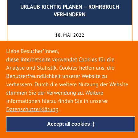
URLAUB RICHTIG PLANEN – ROHRBRUCH
VERHINDERN
18. MAI 2022
Egal ob Sommer oder Winter: Alle Menschen
Liebe Besucher*innen,
genießen ihren Urlaub. Dabei zieht es die Einen
diese Internetseite verwendet Cookies für die
weiter weg, die Anderen bleiben dann doch
Analyse und Statistik. Cookies helfen uns, die
lieber in der Heimat. Wenn Sie für eine längere
Benutzerfreundlichkeit unserer Website zu
Zeit wegfahren möchten, gibt es einige Dinge zu
verbessern. Durch die weitere Nutzung der Website
beachten, damit nicht anschließend eine böse
stimmen Sie der Verwendung zu. Weitere
Überraschung auf Sie wartet. Um einen
Informationen hierzu finden Sie in unserer
möglichst entspannten Urlaub zu […]
Datenschutzerklärung
.
Accept all cookies :)