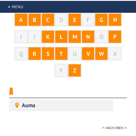
≡ MENU
A
B
C
D
E
F
G
H
I
J
K
L
M
N
O
P
Q
R
S
T
U
V
W
X
Y
Z
A
Auma
NACH OBEN