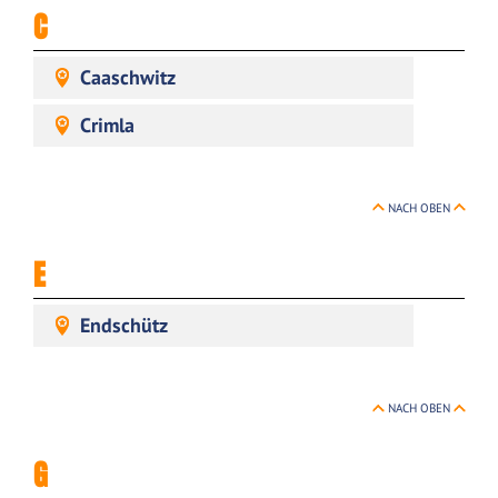
C
Caaschwitz
Crimla
NACH OBEN
E
Endschütz
NACH OBEN
G