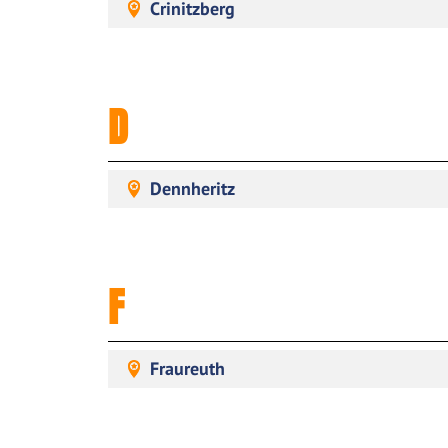
Crinitzberg
D
Dennheritz
F
Fraureuth