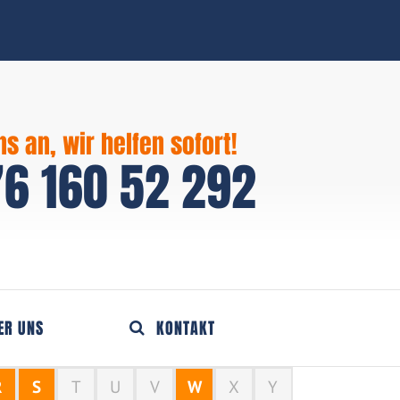
ns an, wir helfen sofort!
6 160 52 292
ER UNS
KONTAKT
R
S
T
U
V
W
X
Y