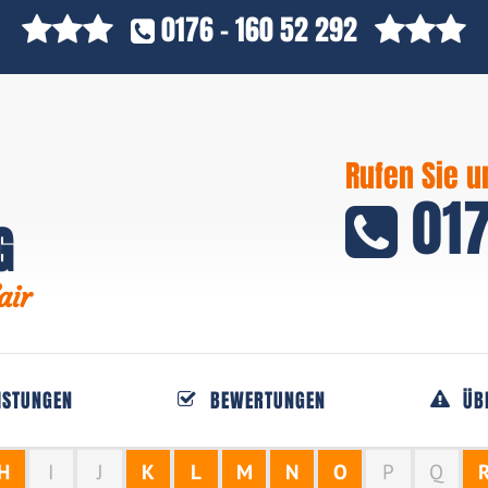
0176 - 160 52 292
Rufen Sie u
017
G
air
ISTUNGEN
BEWERTUNGEN
ÜB
H
I
J
K
L
M
N
O
P
Q