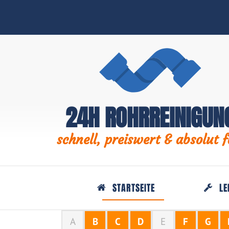
24H ROHRREINIGUN
schnell, preiswert & absolut f
STARTSEITE
LE
A
B
C
D
E
F
G