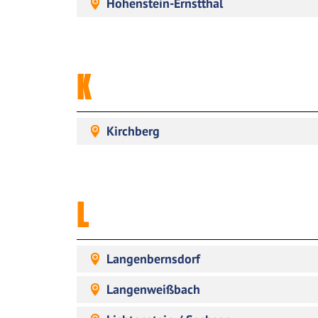
Hohenstein-Ernstthal
K
Kirchberg
L
Langenbernsdorf
Langenweißbach