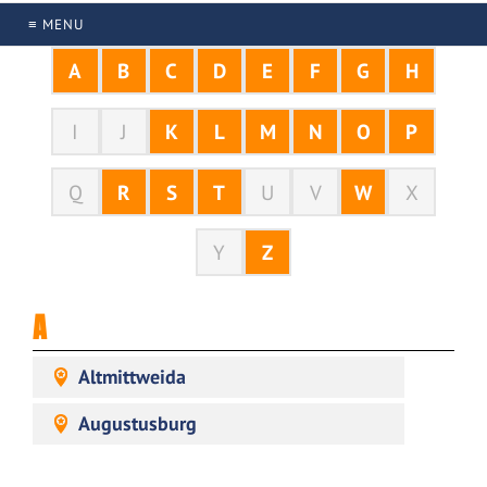
≡ MENU
A
B
C
D
E
F
G
H
I
J
K
L
M
N
O
P
Q
R
S
T
U
V
W
X
Y
Z
A
Altmittweida
Augustusburg