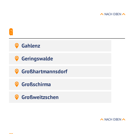
NACH OBEN
G
Gahlenz
Geringswalde
Großhartmannsdorf
Großschirma
Großweitzschen
NACH OBEN