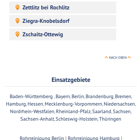
Zettlitz bei Rochlitz
Ziegra-Knobelsdorf
Zschaitz-Ottewig
NACH OBEN
Einsatzgebiete
Baden-Württemberg
Bayern
Berlin
Brandenburg
Bremen
,
,
,
,
,
Hamburg
Hessen
Mecklenburg-Vorpommern
Niedersachsen
,
,
,
,
Nordrhein-Westfalen
Rheinland-Pfalz
Saarland
Sachsen
,
,
,
,
Sachsen-Anhalt
Schleswig-Holstein
Thüringen
,
,
Rohrreinigung Berlin
|
Rohrreinigung Hamburg
|