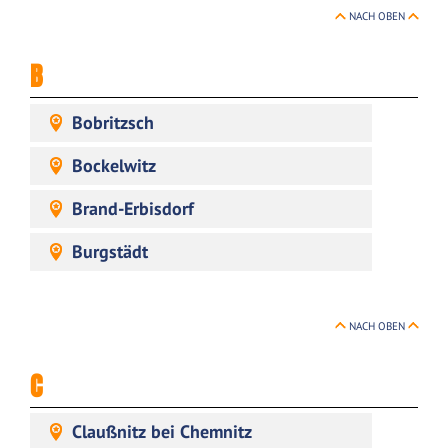
NACH OBEN
B
Bobritzsch
Bockelwitz
Brand-Erbisdorf
Burgstädt
NACH OBEN
C
Claußnitz bei Chemnitz